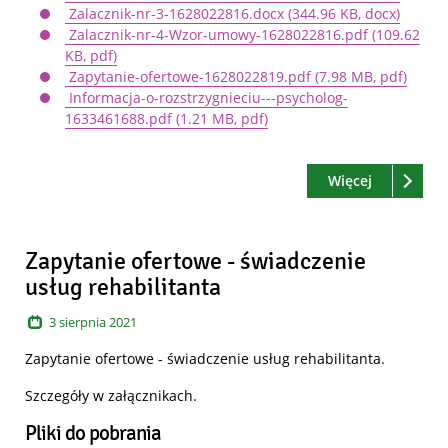
Zalacznik-nr-3-1628022816.docx
(344.96 KB, docx)
Zalacznik-nr-4-Wzor-umowy-1628022816.pdf
(109.62
KB, pdf)
Zapytanie-ofertowe-1628022819.pdf
(7.98 MB, pdf)
Informacja-o-rozstrzygnieciu---psycholog-
1633461688.pdf
(1.21 MB, pdf)
Czytaj
o: Zapytan
Więcej
Zapytanie ofertowe - świadczenie
usług rehabilitanta
3
sierpnia
2021
Zapytanie ofertowe - świadczenie usług rehabilitanta.
Szczegóły w załącznikach.
Pliki do pobrania