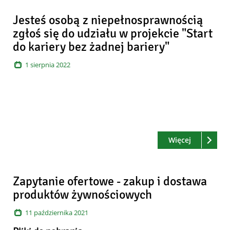
Jesteś osobą z niepełnosprawnością
zgłoś się do udziału w projekcie "Start
do kariery bez żadnej bariery"
1
sierpnia
2022
Czytaj
o: Jesteś o
Więcej
Zapytanie ofertowe - zakup i dostawa
produktów żywnościowych
11
października
2021