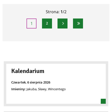
Strona:
1
/2
1
2
Strona
Strona
Następna strona
Ostatnia strona
Kalendarium
Czwartek
,
6
sierpnia
2026
Imieniny:
Jakuba, Sławy, Wincentego