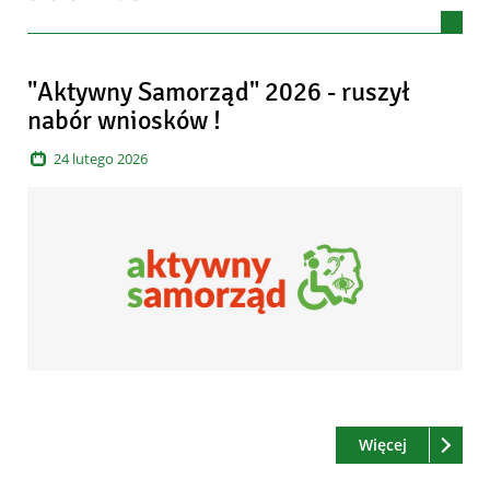
Artykuły
"Aktywny Samorząd" 2026 - ruszył
nabór wniosków !
24
lutego
2026
Czytaj
o: "Aktywn
Więcej