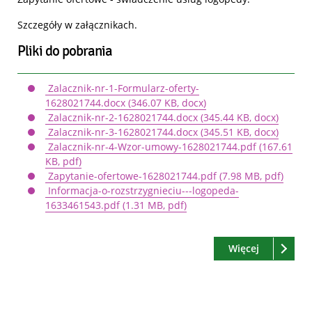
Szczegóły w załącznikach.
Pliki do pobrania
Zalacznik-nr-1-Formularz-oferty-
1628021744.docx
(346.07 KB, docx)
Zalacznik-nr-2-1628021744.docx
(345.44 KB, docx)
Zalacznik-nr-3-1628021744.docx
(345.51 KB, docx)
Zalacznik-nr-4-Wzor-umowy-1628021744.pdf
(167.61
KB, pdf)
Zapytanie-ofertowe-1628021744.pdf
(7.98 MB, pdf)
Informacja-o-rozstrzygnieciu---logopeda-
1633461543.pdf
(1.31 MB, pdf)
Czytaj
o: Zapytan
Więcej