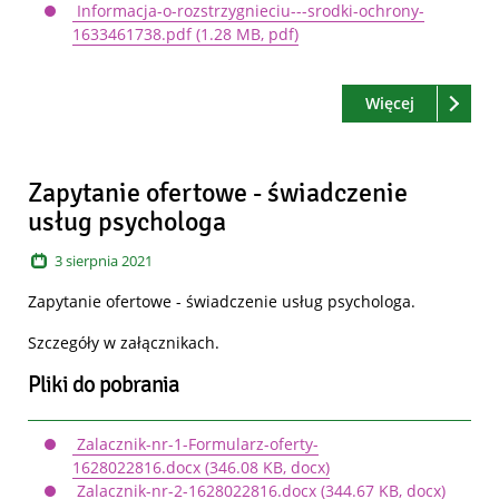
Informacja-o-rozstrzygnieciu---srodki-ochrony-
1633461738.pdf
(1.28 MB, pdf)
Czytaj
o: Zapytan
Więcej
Zapytanie ofertowe - świadczenie
usług psychologa
3
sierpnia
2021
Zapytanie ofertowe - świadczenie usług psychologa.
Szczegóły w załącznikach.
Pliki do pobrania
Zalacznik-nr-1-Formularz-oferty-
1628022816.docx
(346.08 KB, docx)
Zalacznik-nr-2-1628022816.docx
(344.67 KB, docx)