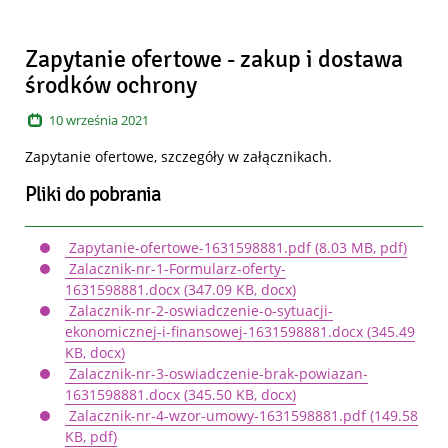
Zapytanie ofertowe - zakup i dostawa
środków ochrony
10
września
2021
Zapytanie ofertowe, szczegóły w załącznikach.
Pliki do pobrania
Zapytanie-ofertowe-1631598881.pdf
(8.03 MB, pdf)
Zalacznik-nr-1-Formularz-oferty-
1631598881.docx
(347.09 KB, docx)
Zalacznik-nr-2-oswiadczenie-o-sytuacji-
ekonomicznej-i-finansowej-1631598881.docx
(345.49
KB, docx)
Zalacznik-nr-3-oswiadczenie-brak-powiazan-
1631598881.docx
(345.50 KB, docx)
Zalacznik-nr-4-wzor-umowy-1631598881.pdf
(149.58
KB, pdf)