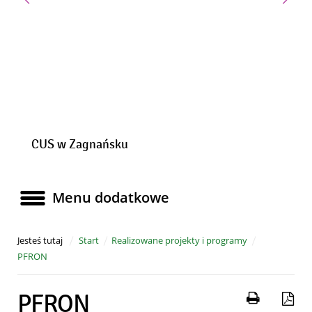
Poprzedni slajd
Nast
CUS w Zagnańsku
Menu dodatkowe
Menu dodatkowe
Jesteś tutaj
Start
Realizowane projekty i programy
PFRON
Drukuj 
Za
PFRON