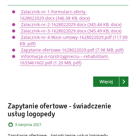
Zalacznik-nr-1-Formularz-oferty-
1628022029.docx
(346.08 KB, docx)
Zalacznik-nr-2-1628022029.docx
(345.44 KB, docx)
Zalacznik-nr-3-1628022029.docx
(345.49 KB, docx)
Zalacznik-nr-4-Wzor-umowy-1628022029.pdf
(117.09
KB, pdf)
Zapytanie-ofertowe-1628022029.pdf
(7.98 MB, pdf)
Informacja-o-rozstrzygnieciu---rehabilitant-
1633461602.pdf
(1.20 MB, pdf)
Czytaj
o: Zapytani
Więcej
Zapytanie ofertowe - świadczenie
usług logopedy
3
sierpnia
2021
Zapytanie ofertowe - świadczenie usług logopedy.