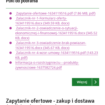
Pliki do pobrania
Zapytanie-ofertowe-1634119516.pdf
(7.86 MB, pdf)
Zalacznik-nr-1-Formularz-oferty-
1634119516.docx
(349.59 KB, docx)
Zalacznik-nr-2-oswiadczenie-o-sytuacji-
ekonomicznej-i-finansowej-1634119516.docx
(345.52
KB, docx)
Zalacznik-nr-3-oswiadczenie-brak-powiazan-
1634119516.docx
(345.67 KB, docx)
Zalacznik-nr-4-wzor-umowy-1634119516.pdf
(143.23
KB, pdf)
Informacja-o-rozstrzygnieciu---produkty-
zywnosciowe-1637582724.pdf
Czytaj
o: Zapytan
Więcej
Zapytanie ofertowe - zakup i dostawa