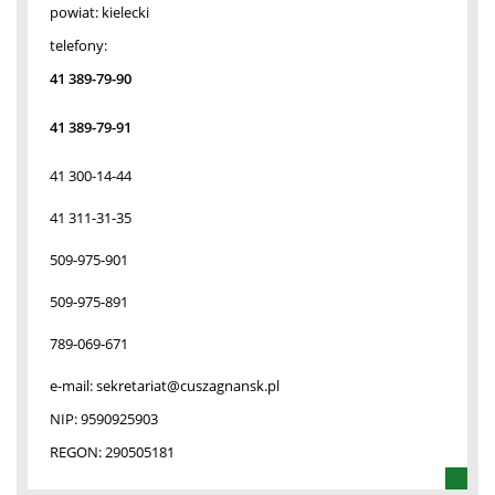
powiat:
kielecki
telefony:
41 389-79-90
41 389-79-91
41 300-14-44
41 311-31-35
509-975-901
509-975-891
789-069-671
e-mail:
sekretariat@cuszagnansk.pl
NIP:
9590925903
REGON:
290505181