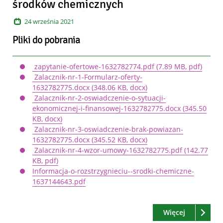
środków chemicznych
24
września
2021
Pliki do pobrania
zapytanie-ofertowe-1632782774.pdf
(7.89 MB, pdf)
Zalacznik-nr-1-Formularz-oferty-
1632782775.docx
(348.06 KB, docx)
Zalacznik-nr-2-oswiadczenie-o-sytuacji-
ekonomicznej-i-finansowej-1632782775.docx
(345.50
KB, docx)
Zalacznik-nr-3-oswiadczenie-brak-powiazan-
1632782775.docx
(345.52 KB, docx)
Zalacznik-nr-4-wzor-umowy-1632782775.pdf
(142.77
KB, pdf)
Informacja-o-rozstrzygnieciu--srodki-chemiczne-
1637144643.pdf
Czytaj
o: Zapytan
Więcej