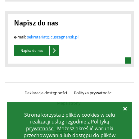
Napisz do nas
e-mail:
sekretariat@cuszagnansk.pl
Napisz do nas
Deklaracja dostępności
Polityka prywatności
Mapa strony
Zamk
Strona korzysta z plików
cookies
w celu
realizacji usług i zgodnie z
Polityką
prywatności
. Możesz określić warunki
przechowywania lub dostępu do plików