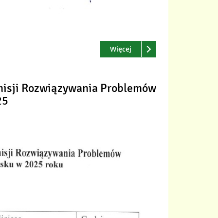
Czytaj
o: Harmonogram posiedze
Więcej
isji Rozwiązywania Problemów
25