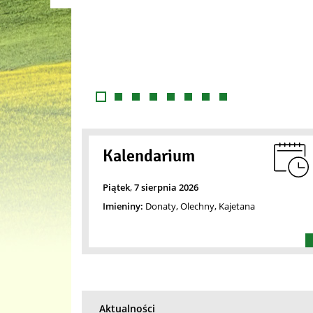
Poprzedni slajd
Slajd numer 1
Slajd numer 2
Slajd numer 3
Slajd numer 4
Slajd numer 5
Slajd numer 6
Slajd numer 7
Slajd numer 8
Kalendarium
Piątek
,
7
sierpnia
2026
Imieniny:
Donaty, Olechny, Kajetana
Aktualności