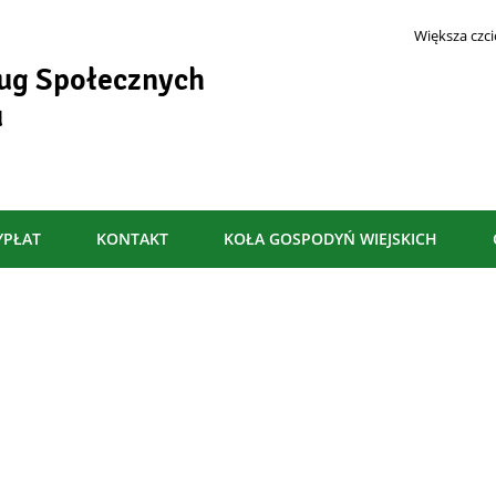
Większa czc
ug Społecznych
- Harmonogram spotkań
u
YPŁAT
KONTAKT
KOŁA GOSPODYŃ WIEJSKICH