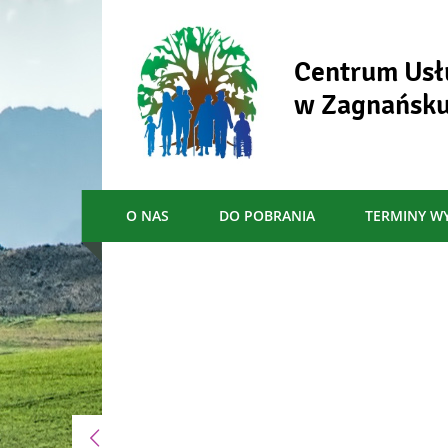
Centrum Usł
w Zagnańsk
O NAS
DO POBRANIA
TERMINY W
Menu główne
Informacje