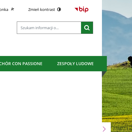
Strona główna - Biu
ionka
Zmień kontrast
Wyszukiwarka
Wyszukiwana fraza
Szukaj
CHÓR CON PASSIONE
ZESPOŁY LUDOWE