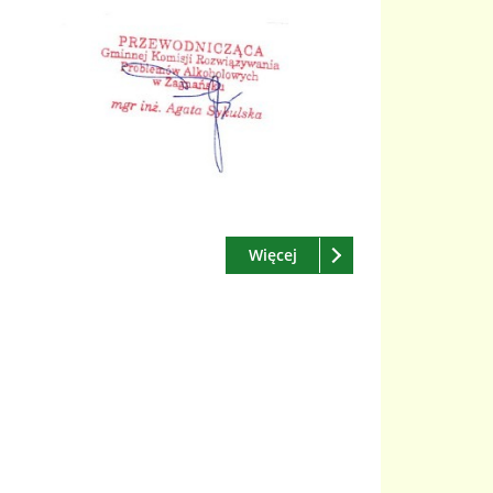
Czytaj
o: Harmonogram posiedze
Więcej