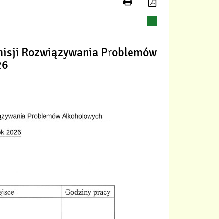
Drukuj zawartość b
Zapisz tekst 
isji Rozwiązywania Problemów
26