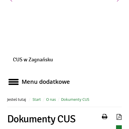
Poprzedni slajd
Nast
CUS w Zagnańsku
Menu dodatkowe
Menu dodatkowe
Jesteś tutaj
Start
O nas
Dokumenty CUS
Drukuj 
Za
Dokumenty CUS