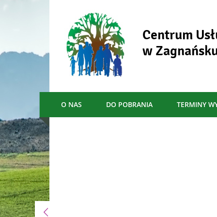
Centrum Usł
w Zagnańsk
O NAS
DO POBRANIA
TERMINY W
Menu główne
Informacje