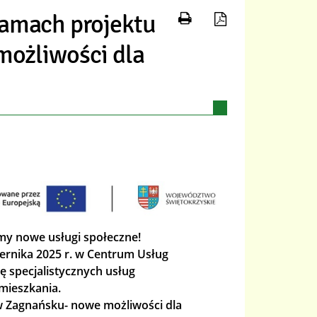
Drukuj zawartość b
Zapisz tekst 
ramach projektu
ożliwości dla
y nowe usługi społeczne!
ernika 2025 r. w Centrum Usług
ę specjalistycznych usług
amieszkania.
w Zagnańsku- nowe możliwości dla