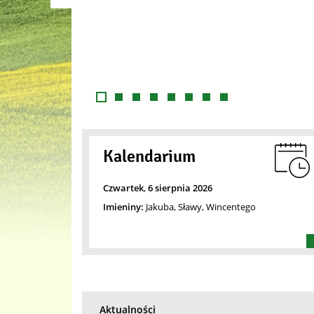
Poprzedni slajd
Slajd numer 1
Slajd numer 2
Slajd numer 3
Slajd numer 4
Slajd numer 5
Slajd numer 6
Slajd numer 7
Slajd numer 8
Kalendarium
Czwartek
,
6
sierpnia
2026
Imieniny:
Jakuba, Sławy, Wincentego
Aktualności