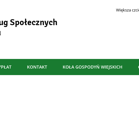
Większa czc
ug Społecznych
- Nowe usługi społeczne w ramach p
u
YPŁAT
KONTAKT
KOŁA GOSPODYŃ WIEJSKICH